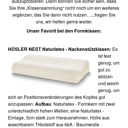
auszuprobieren. Dann können Sie sicher sein, dass
Sie Ihre „Kissensammlung“ nicht noch um ein weiteres
ergänzen, das Sie dann nicht nutzen…...fragen Sie
uns, wir helfen gerne weiter.
Unser Favorit bei den Formkiss
en:
HÜSLER NEST Nat
urlatex - Nackenstützkissen:
Es
ist fest
genug, um
gut zu
stützen
und weich
genug, um
sich an Positionsveränderungen des Kopfes gut
anzupassen.
Aufbau
: Naturlatex - Formkern mit zwei
unterschiedlich hohen Wellen, eine Naturlatex -
Einlage, 3cm stark zum Herausnehmen, Hülle aus
waschbarem Trikotstoff aus kbA - Baumwolle