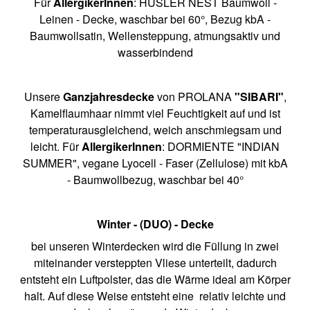
Für
AllergikerInnen
: HÜSLER NEST Baumwoll -
Leinen - Decke, waschbar bei 60°, Bezug kbA -
Baumwollsatin, Wellensteppung, atmungsaktiv und
wasserbindend
Unsere
Ganzjahresdecke
von PROLANA
"SIBARI"
,
Kamelflaumhaar nimmt viel Feuchtigkeit auf und ist
temperaturausgleichend, weich anschmiegsam und
leicht. Für
AllergikerInnen
: DORMIENTE "INDIAN
SUMMER", vegane Lyocell - Faser (Zellulose) mit kbA
- Baumwollbezug, waschbar bei 40°
Winter - (DUO) - Decke
bei unseren Winterdecken wird die Füllung in zwei
miteinander versteppten Vliese unterteilt, dadurch
entsteht ein Luftpolster, das die Wärme ideal am Körper
halt. Auf diese Weise entsteht eine relativ leichte und